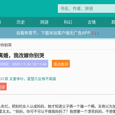
市
历史
网游
科幻
言情
追看新章节，下载本站客户端无广告APP
↓↓↓
嫁你别哭
离婚，我改嫁你别哭
时间：2025-11-24 16:11:44
直达底部
第31章 夫妻争吵，霍楚凡反悔不离婚
阅读
头失忆，把别的女人认成妈妈，她才知道父子俩一个骗一个瞒。言商以为
霍太太。”“妈妈，你可不可以不做我妈妈了？我想要一个漂亮妈妈，不想