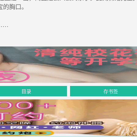
宝的胸口。
……
目录
存书签