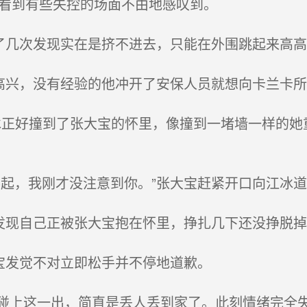
卡看到有些失控的场面不由地感叹到。
了几次发现实在是挤不进去，只能在外围跳起来高
高兴，没有经验的他冲开了安保人员就想向卡兰卡
江冰正好撞到了张大宝的怀里，像撞到一堵墙一样的
起，我刚才没注意到你。”张大宝赶紧开口向江冰道
发现自己正被张大宝抱在怀里，挣扎几下还没挣脱
宝发觉不对立即松手并不停地道歉。
上这一出，简直是丢人丢到家了。此刻情绪完全失