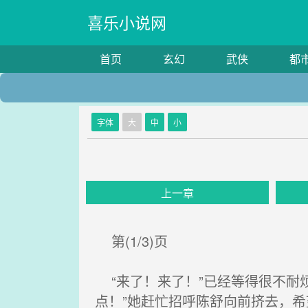
喜乐小说网
首页
玄幻
武侠
都
字体
大
中
小
上一章
第(1/3)页
“来了！来了！”已经等得很不耐
点！”她赶忙招呼陈舒向前挤去，