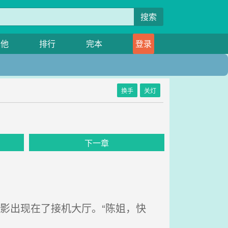
搜索
其他
排行
完本
登录
换手
关灯
下一章
影出现在了接机大厅。“陈姐，快