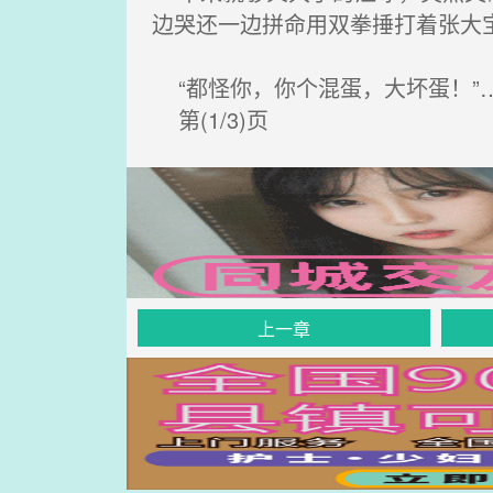
边哭还一边拼命用双拳捶打着张大
“都怪你，你个混蛋，大坏蛋！”
第(1/3)页
上一章