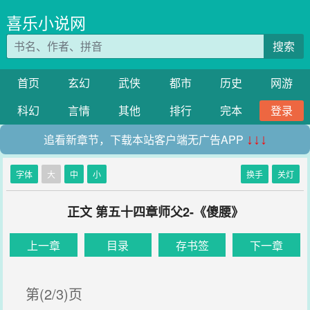
喜乐小说网
搜索
首页
玄幻
武侠
都市
历史
网游
科幻
言情
其他
排行
完本
登录
追看新章节，下载本站客户端无广告APP
↓↓↓
字体
大
中
小
换手
关灯
正文 第五十四章师父2-《傻腰》
上一章
目录
存书签
下一章
第(2/3)页