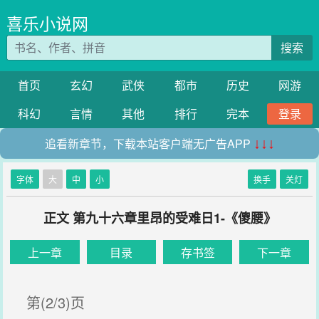
喜乐小说网
搜索
首页
玄幻
武侠
都市
历史
网游
科幻
言情
其他
排行
完本
登录
追看新章节，下载本站客户端无广告APP
↓↓↓
字体
大
中
小
换手
关灯
正文 第九十六章里昂的受难日1-《傻腰》
上一章
目录
存书签
下一章
第(2/3)页