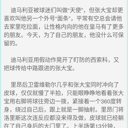
迪马利亚被球迷们叫做“天使”，但张大宝却更
喜欢叫他另一个外号“面条”，平常有空总会请他
去家里吃拉面，让性格内向的他在皇马有了更多
的朋友。今天，为了自己的朋友，他没什么可保
留的。
迪马利亚用假动作晃开了盯防的西索科，又
把球传给中路跟进的张大宝。
里昂后卫雷维勒尔几乎和张大宝同时冲向了
皮球，仅仅就慢了半拍，只能眼睁睁地看着张大
宝用右脚将球往旁边一拨，紧接着一个360度转
身，绕过自己后，跟上就是一脚抽射。里昂门将
洛里斯这次连反应都没来得及做，皮球就已经躺
在了自己身后的大门里了。上半场第13分钟，