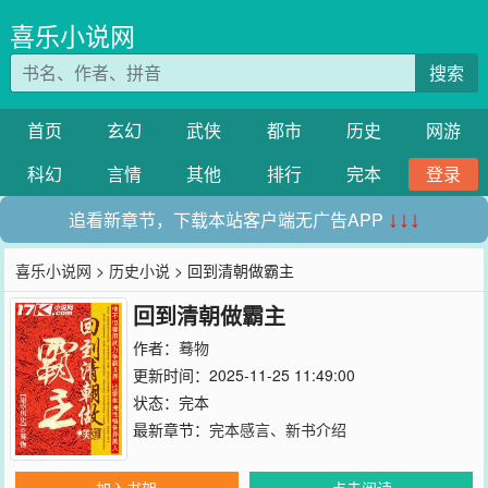
喜乐小说网
搜索
首页
玄幻
武侠
都市
历史
网游
科幻
言情
其他
排行
完本
登录
追看新章节，下载本站客户端无广告APP
↓↓↓
喜乐小说网
>
历史小说
> 回到清朝做霸主
回到清朝做霸主
作者：
蓦物
更新时间：2025-11-25 11:49:00
状态：完本
最新章节：
完本感言、新书介绍
加入书架
点击阅读