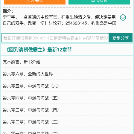
简介：
李宁宇，一名普通的中校军官，在重生晚清之后，便决定要用
自己的双手，改变一切！讨论群：254623145，钓鱼岛是中国
的！！！用绝对武力去争霸世界，坐拥性格各异的绝世美人，更要用
经济掌控未来！一艘艘，铁甲战舰，在世界的各海洋上驰骋，让他国
复制分享
军舰望风而逃。一辆辆，洪流战甲，奔跑在各大洲的陆地上，因为它
们将要征服世界。一架架，战机翅膀，在蔚蓝的天空只有我独自翱
《回到清朝做霸主》最新12章节
翔！人生是一片偌大的森林，猎取才是生
您要是觉得《
回到清朝做霸主
》还不错的话请不要忘记向您QQ群和微
完本感言、新书介绍
博微信里的朋友推荐哦！
第六零六章：全新的大世界
第六零五章：中途岛海战（六）
第六零四章：中途岛海战（五）
第六零三章：中途岛海战（四）
第六零二章：中途岛海战（三）
第六零一章：中途岛海战（二）