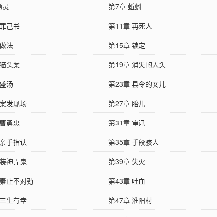
通灵
第7章 蚯蚓
 罪己书
第11章 再死人
 做法
第15章 锁定
 猫头案
第19章 消失的人头
 盛汤
第23章 县令的女儿
 案发现场
第27章 胎儿
 曹勇忠
第31章 审讯
 亲手指认
第35章 手段骇人
 装神弄鬼
第39章 失火
 秦止不对劲
第43章 吐血
 三生有幸
第47章 淮阳村