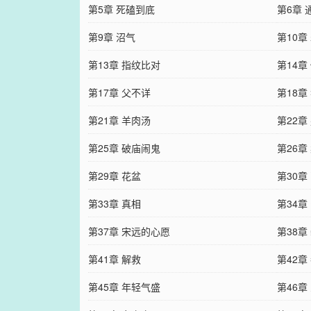
第5章 死磕到底
第6章 
第9章 沼气
第10章
第13章 指纹比对
第14章
第17章 父不详
第18章
第21章 羊肉汤
第22章
第25章 破庙闹鬼
第26章
第29章 花盆
第30章
第33章 真相
第34章
第37章 宋远的心愿
第38章
第41章 解救
第42章
第45章 年轻气盛
第46章