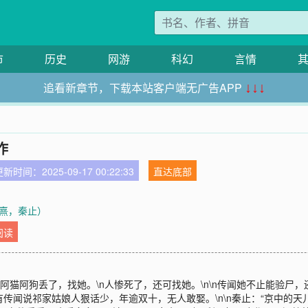
市
历史
网游
科幻
言情
追看新章节，下载本站客户端无广告APP
↓↓↓
作
新时间：2025-09-17 00:22:33
直达底部
熹，秦止）
阅读
阿猫阿狗丢了，找她。\n人惨死了，还可找她。\n\n传闻她不止能验尸，
有传闻说祁家姑娘人狠话少，年逾双十，无人敢娶。\n\n秦止：“京中的天