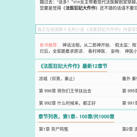
踹过去：“话多！”\n\n女主带着现代法医解剖室
您要是觉得《
法医狂妃大仵作
》还不错的话请不要
新书推荐：
神话法相，从二郎神开始
、
假太监：陛
烂后，全家跪着求原谅
、
香村神医
、
妄吻
、
神医
《法医狂妃大仵作》最新12章节
凉城（祁熹，秦止）
番外 
第 996章 将你们王爷扶出去
第 99
第 992章 什么时候来，都正好
第 99
章节列表，第1章~ 100章/共1000章
第1章 背尸鸣冤
第2章