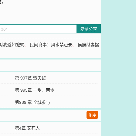
笑。
复制分享
对我避如蛇蝎
、
民间诡事：风水禁忌录
、
侯府继妻摆
第 997章 遭天谴
第 993章 一步，两步
第989 章 全城参与
倒序
第4章 又死人