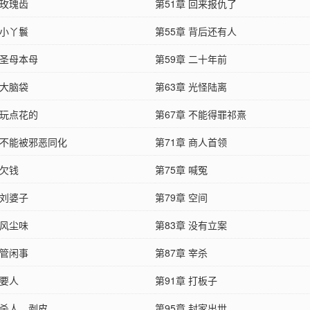
 玫瑰齿
第51章 回来报仇了
 小丫鬟
第55章 背后还有人
 圣母本母
第59章 二十年前
 大脑袋
第63章 光怪陆离
 玩点花的
第67章 不能得罪祁熹
 不能被邪恶同化
第71章 商人首领
 欠钱
第75章 喊冤
 刘婆子
第79章 空间
 风尘味
第83章 没有立案
 管闲事
第87章 宰杀
 要人
第91章 打板子
 杀人，剥皮
第95章 封家出世