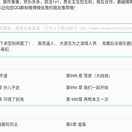
穿越，案件重重，欢乐多多，双洁1v1，男女主互怼互利，相互合作，悬疑搞
忘记向您QQ群和微博微信里的朋友推荐哦！
下求您别再娶了！
、
富贵逼人
、
大道无为之温情人界
、
发癫后全娱乐圈
小毒妃
、
秦怀漫
第998 章 雪景（大结局）
5章 孙儿不走
第994 章 我们一起开始
1章 可惜了封浩
第 990章 再帮本王一次
 清御司司主
第3章 龛毒