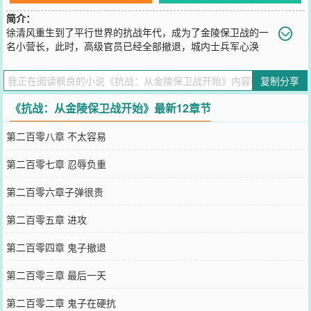
简介：
徐清风重生到了平行世界的抗战年代，成为了金陵保卫战的一
名小营长，此时，高级官员已经全部撤退，城内士兵军心涣
散，彼此不信任，毫无斗志。面对这种情况，徐清风站了出来，他整
合部队，组织军民一同抵抗进城的鬼子，最后更是用自己的方式，避
复制分享
免一系列不该发生的事情，救了金陵的百姓。让徐清风更想不到的
是，半天不到的功夫，他就成了军长。
《抗战：从金陵保卫战开始》最新12章节
您要是觉得《
抗战：从金陵保卫战开始
》还不错的话请不要忘记向您
QQ群和微博微信里的朋友推荐哦！
第二百零八章 不太容易
第二百零七章 忍辱负重
第二百零六章子弹很贵
第二百零五章 进攻
第二百零四章 鬼子撤退
第二百零三章 最后一天
第二百零二章 鬼子在硬抗