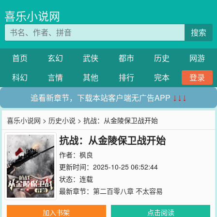
喜乐小说网
搜索
首页
玄幻
武侠
都市
历史
网游
科幻
言情
其他
排行
完本
登录
追看新章节，下载本站客户端无广告APP
↓↓↓
喜乐小说网
>
历史小说
> 抗战：从金陵保卫战开始
抗战：从金陵保卫战开始
作者：
枫良
更新时间：2025-10-25 06:52:44
状态：连载
最新章节：
第二百零八章 不太容易
加入书架
点击阅读