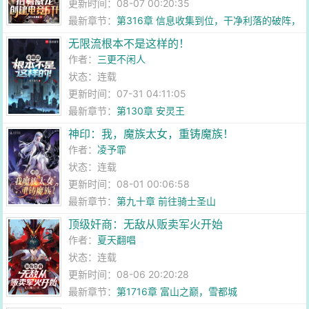
更新时间：08-07 00:20:35
最新章节：
第316章 信息收集到位，干净利落的破阵，
继续养人头咯！
无限流根本不是这样的！
作者：
三更不闲人
状态：连载
更新时间：07-31 04:11:05
最新章节：
第130章 安灵王
神印：我，魔族太女，重铸魔族！
作者：
凌予霏
状态：连载
更新时间：08-01 00:06:58
最新章节：
第九十章 前往骑士圣山
顶级奸商：无敌从贩卖军火开始
作者：
夏天翻唱
状态：连载
更新时间：08-06 20:20:28
最新章节：
第1716章 富山之巅，雪都城