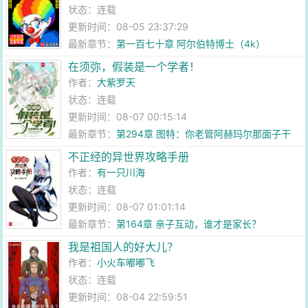
状态：连载
更新时间：08-05 23:37:29
最新章节：
第一百七十章 阿尔伯特博士（4k）
在须弥，假装是一个学者！
作者：
大紫罗天
状态：连载
更新时间：08-07 00:15:14
最新章节：
第294章 图特：你老管阿赫玛尔那面子干
嘛。
不正经的异世界攻略手册
作者：
有一只川海
状态：连载
更新时间：08-07 01:01:14
最新章节：
第164章 亲子互动，谁才是家长？
我是祖国人的好大儿？
作者：
小火车嘟嘟飞
状态：连载
更新时间：08-04 22:59:51